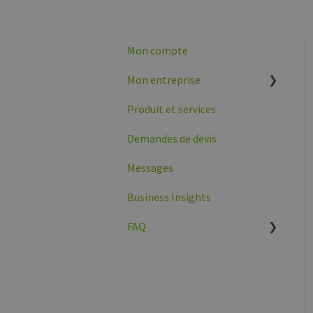
Mon compte
Mon entreprise
Produit et services
Présentation de
l'entreprise
Demandes de devis
Données du Profil
Messages
d'entreprise
Business Insights
FAQ
Général
Mon entreprise