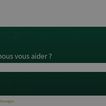
es traductions
us vous aider ?
p de recherche est vide.
Messages